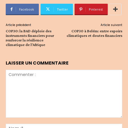
Facebook
Twitter
Pinterest
Article précédent
Article suivant
COP30: la BAD déploie des
COP30 à Belém: entre espoirs
instruments financiers pour
climatiques et doutes financiers
renforcer la résilience
climatique de l’Afrique
LAISSER UN COMMENTAIRE
Commenter
:
No