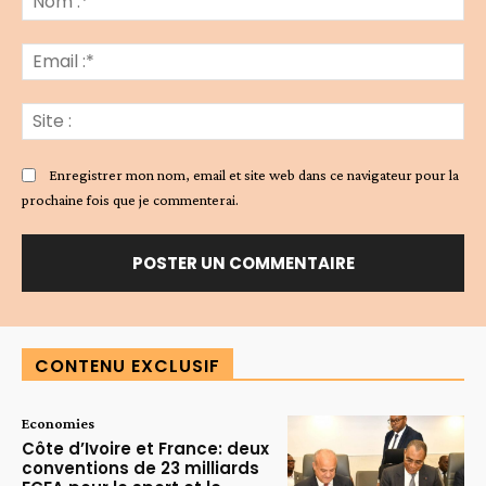
:*
Ema
:*
Sit
:
Enregistrer mon nom, email et site web dans ce navigateur pour la
prochaine fois que je commenterai.
Alternative:
CONTENU EXCLUSIF
Economies
Côte d’Ivoire et France: deux
conventions de 23 milliards