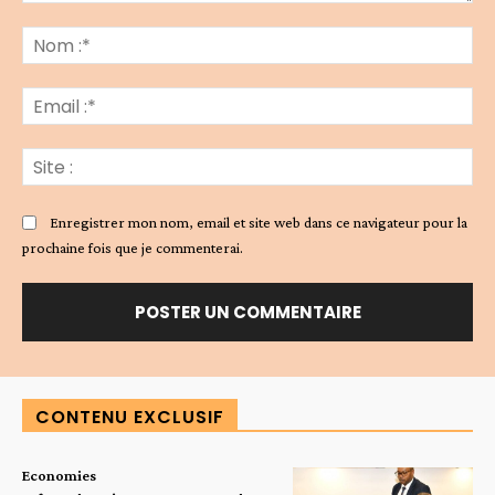
Commenter
:
No
:*
Ema
:*
Sit
:
Enregistrer mon nom, email et site web dans ce navigateur pour la
prochaine fois que je commenterai.
Alternative:
CONTENU EXCLUSIF
Economies