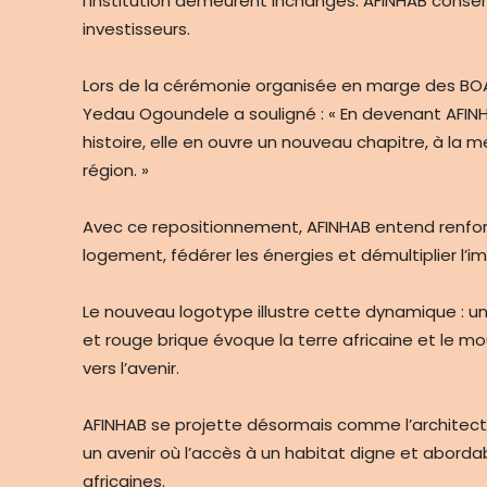
l’institution demeurent inchangés. AFINHAB conser
investisseurs.
Lors de la cérémonie organisée en marge des BO
Yedau Ogoundele a souligné : « En devenant AFINH
histoire, elle en ouvre un nouveau chapitre, à la
région. »
Avec ce repositionnement, AFINHAB entend renfor
logement, fédérer les énergies et démultiplier l’
Le nouveau logotype illustre cette dynamique : un
et rouge brique évoque la terre africaine et le 
vers l’avenir.
AFINHAB se projette désormais comme l’architecte
un avenir où l’accès à un habitat digne et abordab
africaines.