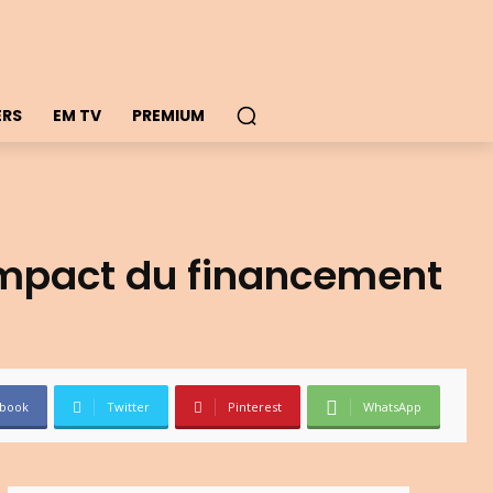
ERS
EM TV
PREMIUM
’impact du financement
book
Twitter
Pinterest
WhatsApp