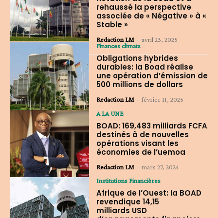
rehaussé la perspective
associée de « Négative » à «
Stable »
Redaction LM
-
avril 23, 2025
Finances climats
Obligations hybrides
durables: la Boad réalise
une opération d’émission de
500 millions de dollars
Redaction LM
-
février 11, 2025
A LA UNE
BOAD: 169,483 milliards FCFA
destinés à de nouvelles
opérations visant les
économies de l’uemoa
Redaction LM
-
mars 27, 2024
Institutions Financières
Afrique de l’Ouest: la BOAD
revendique 14,15
milliards USD