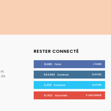
RESTER CONNECTÉ
J'AIME
16,985
Fans
 et
SUIVRE
564,865
Suiveurs
e de
SUIVRE
2,458
Suiveurs
S'ABONNER
61,453
Abonnés