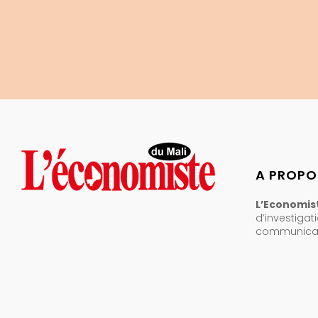
A PROPO
L’Economist
d’investigat
communicati