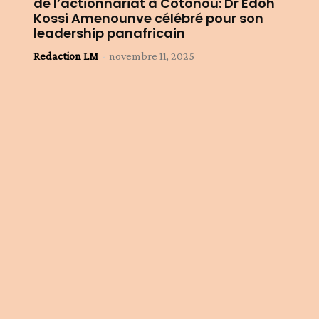
de l’actionnariat à Cotonou: Dr Edoh
Kossi Amenounve célébré pour son
leadership panafricain
Redaction LM
-
novembre 11, 2025