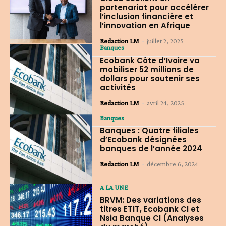
partenariat pour accélérer
l’inclusion financière et
l’innovation en Afrique
Redaction LM
-
juillet 2, 2025
Banques
Ecobank Côte d’Ivoire va
mobiliser 52 millions de
dollars pour soutenir ses
activités
Redaction LM
-
avril 24, 2025
Banques
Banques : Quatre filiales
d’Ecobank désignées
banques de l’année 2024
Redaction LM
-
décembre 6, 2024
A LA UNE
BRVM: Des variations des
titres ETIT, Ecobank CI et
Nsia Banque CI (Analyses