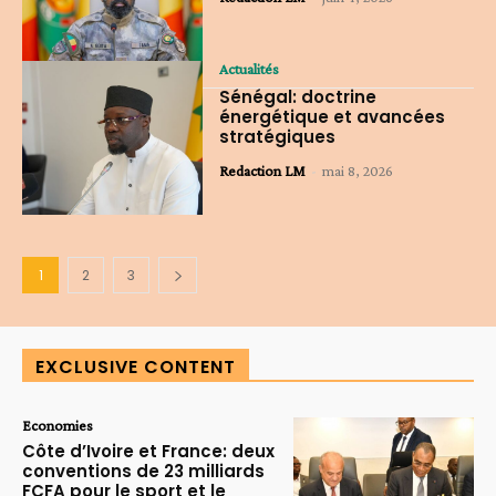
Actualités
Sénégal: doctrine
énergétique et avancées
stratégiques
Redaction LM
-
mai 8, 2026
1
2
3
EXCLUSIVE CONTENT
Economies
Côte d’Ivoire et France: deux
conventions de 23 milliards
FCFA pour le sport et le