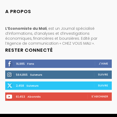
A PROPOS
L’Economiste du Mali
, est un Journal spécialisé
d’informations, d’analyses et d’investigations
économiques, financières et boursières. Edité par
l’Agence de communication « CHEZ VOUS MALI ».
RESTER CONNECTÉ
J'AIME
16,985
Fans
SUIVRE
564,865
Suiveurs
SUIVRE
2,458
Suiveurs
S'ABONNER
61,453
Abonnés