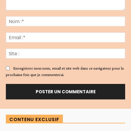
Commenter
:
No
:*
Ema
:*
Sit
:
Enregistrer mon nom, email et site web dans ce navigateur pour la
prochaine fois que je commenterai.
Alternative:
CONTENU EXCLUSIF